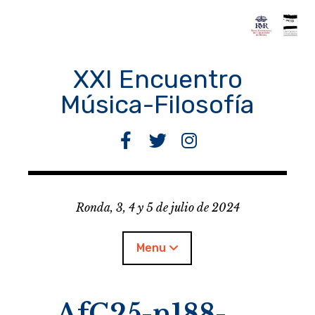
Skip
to
content
XXI Encuentro
Música-Filosofía
F
T
I
a
w
n
c
i
s
e
t
t
Ronda, 3, 4 y 5 de julio de 2024
b
t
a
o
e
g
o
r
r
Menu
k
a
m
AfC25-n188-
Encuentro M-F