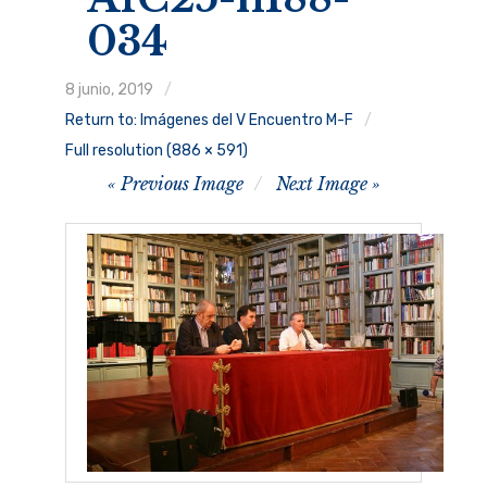
034
Ruggero Raimondi
8 junio, 2019
Programa
Return to: Imágenes del V Encuentro M-F
Conferenciantes
Full resolution (886 × 591)
Image
Previous Image
Next Image
Quiénes somos
navigation
Inscripción
MúsicaRonda 2024
expand
child
menu