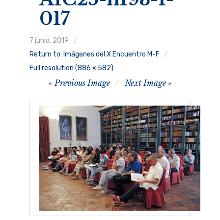
017
Ruggero Raimondi
7 junio, 2019
Programa
Return to: Imágenes del X Encuentro M-F
Conferenciantes
Full resolution (886 × 582)
Image
Previous Image
Next Image
Quiénes somos
navigation
Inscripción
MúsicaRonda 2024
expand
child
menu