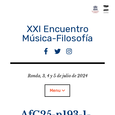
Skip
to
content
XXI Encuentro
Música-Filosofía
F
T
I
a
w
n
c
i
s
e
t
t
Ronda, 3, 4 y 5 de julio de 2024
b
t
a
o
e
g
o
r
r
Menu
k
a
m
AfC25-n193-1-
Encuentro M-F