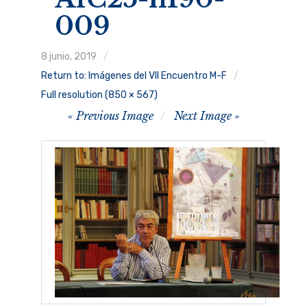
009
Ruggero Raimondi
8 junio, 2019
Programa
Return to: Imágenes del VII Encuentro M-F
Conferenciantes
Full resolution (850 × 567)
Image
Previous Image
Next Image
Quiénes somos
navigation
Inscripción
MúsicaRonda 2024
expand
child
menu