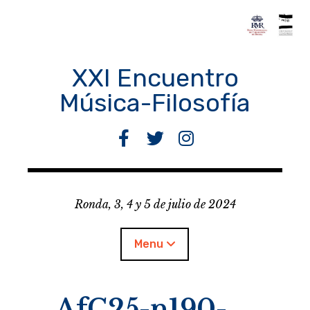
Skip
to
content
XXI Encuentro
Música-Filosofía
F
T
I
a
w
n
c
i
s
e
t
t
Ronda, 3, 4 y 5 de julio de 2024
b
t
a
o
e
g
o
r
r
Menu
k
a
m
AfC25-n190-
Encuentro M-F