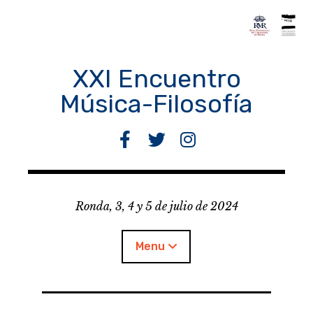
Skip
to
content
XXI Encuentro
Música-Filosofía
F
T
I
a
w
n
c
i
s
e
t
t
Ronda, 3, 4 y 5 de julio de 2024
b
t
a
o
e
g
o
r
r
Menu
k
a
m
Encuentro M-F