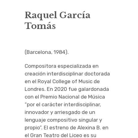
Raquel García
Ruggero Raimondi
Tomás
Programa
Conferenciantes
(Barcelona, 1984).
Quiénes somos
Compositora especializada en
Inscripción
creación interdisciplinar doctorada
en el Royal College of Music de
MúsicaRonda 2024
Londres. En 2020 fue galardonada
con el Premio Nacional de Música
expand
child
“por el carácter interdisciplinar,
menu
innovador y arriesgado de un
lenguaje compositivo singular y
propio”. El estreno de Alexina B. en
el Gran Teatro del Liceo es su